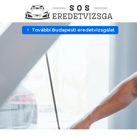
További Budapesti eredetvizsgálat