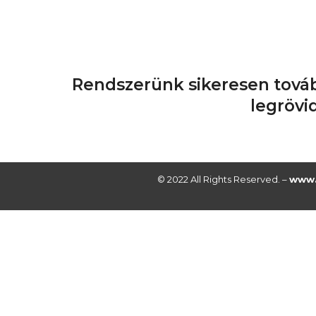
Rendszerünk sikeresen továb
legrövi
© 2022 All Rights Reserved. –
www.