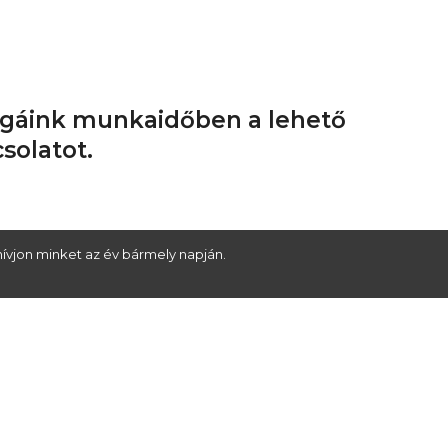
légáink munkaidőben a lehető
solatot.
ívjon minket az év bármely napján.