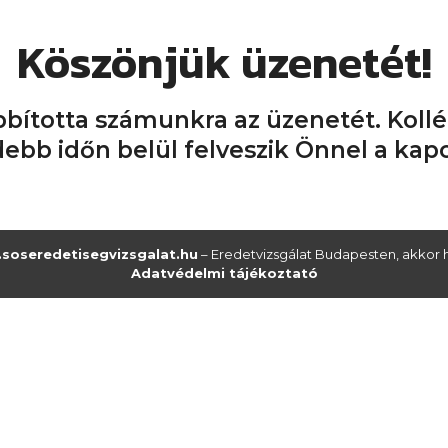
Köszönjük üzenetét!
bította számunkra az üzenetét. Kol
debb időn belül felveszik Önnel a kapc
soseredetisegvizsgalat.hu
– Eredetvizsgálat Budapesten, akkor h
Adatvédelmi tájékoztató